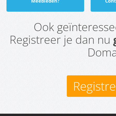
Meebieden?
Cont
Ook geïnteress
Registreer je dan nu
Domai
Registr