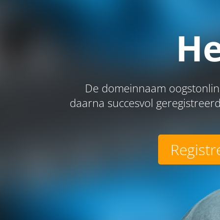
He
De domeinnaam oogstonline.
daarna succesvol geregistreerd
Registr